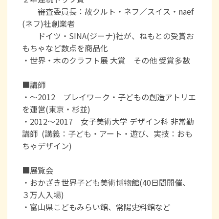
審査委員長：故クルト・ネフ／スイス・naef
(ネフ)社創業者
ドイツ・SINA(ジーナ)社が、ねもとの受賞お
もちゃなど数点を商品化
・世界・木のクラフト展 大賞 その他 受賞多数
■講師
・～2012 プレイワーク・子どもの創造アトリエ
を運営(東京・杉並)
・2012～2017 女子美術大学 デザイン科 非常勤
講師 (講義：子ども・アート・遊び、実技：おも
ちゃデザイン)
■展覧会
・おかざき世界子ども美術博物館(40日間開催、
３万人入場)
・富山県こどもみらい館、常陽史料館など