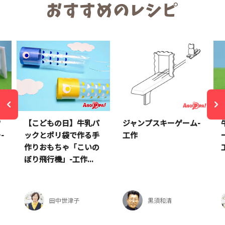
ワ
【こどもの日】牛乳パ
ジャンプスキーゲーム-
-
ックとポリ袋で作る手
工作
作りおもちゃ「こいの
ぼり飛行機」-工作...
田中世津子
黒須和清