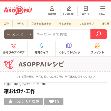
会員登録
レシピを書く
ログイン
メニュー
工作
ぬりえ
手あそび歌あそび
そとあそび
ことばあそび
折り紙
すべてのレシピ
あそびのアイデア
知育クイズ
くらしのトピック
プレゼント
レシピ等の閲覧・利用に関しては
ASOPPA！利用規約
に従ってください
公開日:2019/05/22
ID:7169826
箱おばけ-工作
10
お気に入り登録