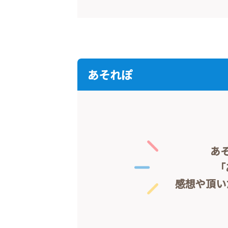
あそれぽ
あ
「
感想や頂い