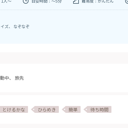
：1人～
目安時間：～5分
難易度：かんたん
クイズ
、
なぞなぞ
動中
、
旅先
とけるかな
ひらめき
簡単
待ち時間