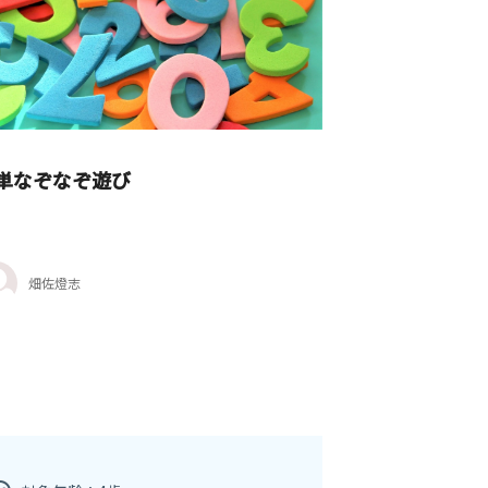
単なぞなぞ遊び
畑佐燈志