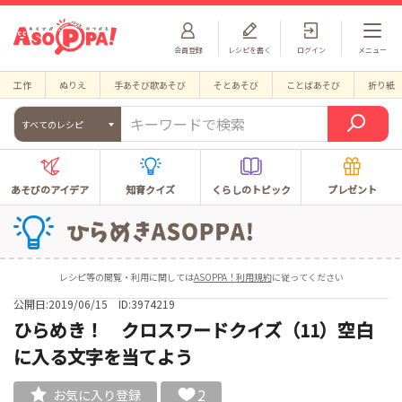
会員登録
レシピを書く
ログイン
メニュー
工作
ぬりえ
手あそび歌あそび
そとあそび
ことばあそび
折り紙
すべてのレシピ
あそびのアイデア
知育クイズ
くらしのトピック
プレゼント
レシピ等の閲覧・利用に関しては
ASOPPA！利用規約
に従ってください
公開日:2019/06/15
ID:3974219
ひらめき！ クロスワードクイズ（11）空白
に入る文字を当てよう
2
お気に入り登録