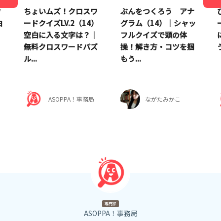
ワ
ちょいムズ！クロスワ
ぶんをつくろう アナ
白
ードクイズLV.2（14）
グラム（14）｜シャッ
空白に入る文字は？｜
フルクイズで頭の体
無料クロスワードパズ
操！解き方・コツを掴
う
ル...
もう...
ASOPPA！事務局
ながたみかこ
専門家
ASOPPA！事務局