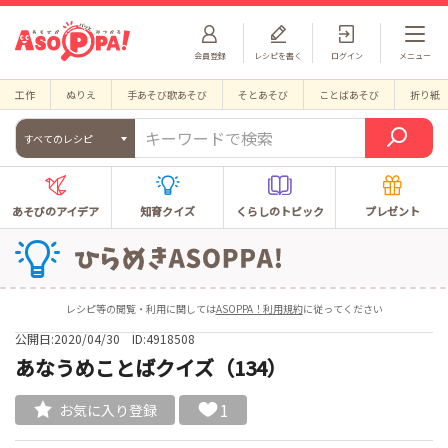
会員登録
レシピを書く
ログイン
メニュー
工作
ぬりえ
手あそび歌あそび
そとあそび
ことばあそび
折り紙
すべてのレシピ
あそびのアイデア
知育クイズ
くらしのトピック
プレゼント
レシピ等の閲覧・利用に関しては
ASOPPA！利用規約
に従ってください
公開日:2020/04/30
ID:4918508
あなうめことばクイズ（134）
1
お気に入り登録