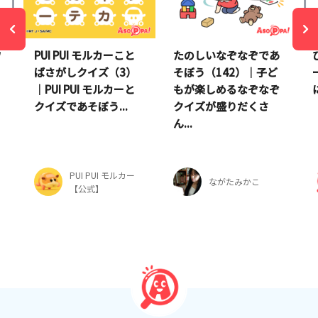
ワ
PUI PUI モルカーこと
たのしいなぞなぞであ
ばさがしクイズ（3）
そぼう（142）｜子ど
う
｜PUI PUI モルカーと
もが楽しめるなぞなぞ
クイズであそぼう...
クイズが盛りだくさ
ん...
PUI PUI モルカー
ながたみかこ
【公式】