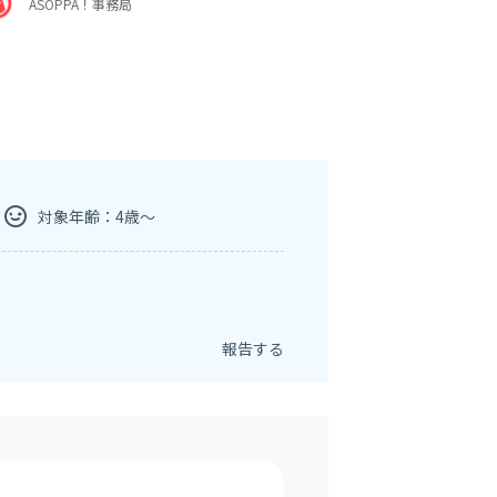
ASOPPA！事務局
対象年齢：4歳～
報告する