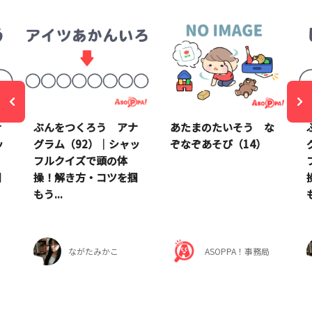
ナ
ぶんをつくろう アナ
あたまのたいそう な
ッ
グラム（92）｜シャッ
ぞなぞあそび（14）
フルクイズで頭の体
掴
操！解き方・コツを掴
もう...
ながたみかこ
ASOPPA！事務局