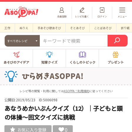
会員登録
レシピを書く
ログイン
メニュー
工作
ぬりえ
手あそび歌あそび
そとあそび
ことばあそび
折り紙
すべてのレシピ
あそびのアイデア
知育クイズ
くらしのトピック
プレゼント
レシピ等の閲覧・利用に関しては
ASOPPA！利用規約
に従ってください
公開日:2019/05/23
ID:5006098
あなうめかいぶんクイズ（12）｜子どもと頭
の体操～回文クイズに挑戦
0
お気に入り登録