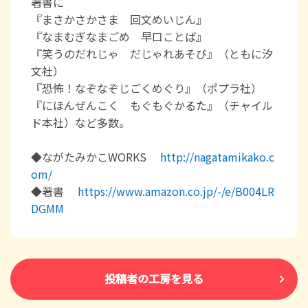
著書に
『まさかさかさま 回文めいじん』
『なまむぎなまごめ 早口ことば』
『笑うのだれじゃ だじゃれあそび』（ともに汐
文社）
『恐怖！なぞなぞじごくめぐり』（ポプラ社）
『にほんぜんこく もぐもぐかるた』（チャイル
ド本社）など多数。
◆ながたみかこWORKS
http://nagatamikako.c
om/
◆著書
https://www.amazon.co.jp/-/e/B004LR
DGMM
投稿者の工房を見る