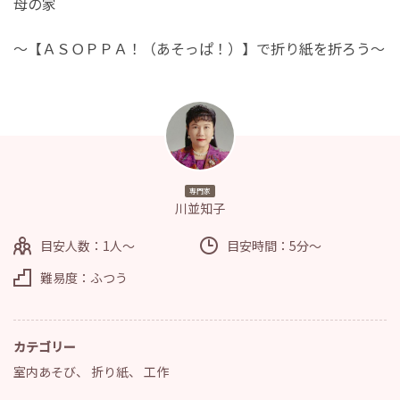
母の家
～【ＡＳＯＰＰＡ！（あそっぱ！）】で折り紙を折ろう～
専門家
川並知子
目安人数：1人～
目安時間：5分～
難易度：ふつう
カテゴリー
室内あそび
、
折り紙
、
工作