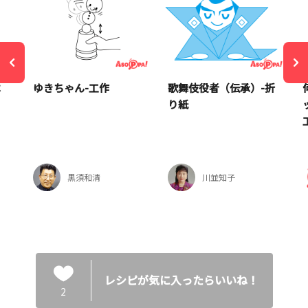
ペ
ゆきちゃん-工作
歌舞伎役者（伝承）-折
‐
り紙
黒須和清
川並知子
レシピが気に入ったらいいね！
2