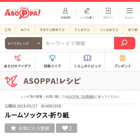
会員登録
レシピを書く
ログイン
メニュー
工作
ぬりえ
手あそび歌あそび
そとあそび
ことばあそび
折り紙
すべてのレシピ
あそびのアイデア
知育クイズ
くらしのトピック
プレゼント
レシピ等の閲覧・利用に関しては
ASOPPA！利用規約
に従ってください
公開日:2019/05/27
ID:0081958
ルームソックス-折り紙
2
お気に入り登録