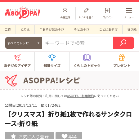
会員登録
レシピを書く
ログイン
メニュー
工作
ぬりえ
手あそび歌あそび
そとあそび
ことばあそび
折り紙
すべてのレシピ
あそびのアイデア
知育クイズ
くらしのトピック
プレゼント
レシピ等の閲覧・利用に関しては
ASOPPA！利用規約
に従ってください
公開日:2019/12/11
ID:0172462
【クリスマス】折り紙1枚で作れるサンタクロ
ース-折り紙
444
お気に入り登録