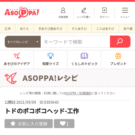
会員登録
レシピを書く
ログイン
メニュー
工作
ぬりえ
手あそび歌あそび
そとあそび
ことばあそび
折り紙
すべてのレシピ
あそびのアイデア
知育クイズ
くらしのトピック
プレゼント
レシピ等の閲覧・利用に関しては
ASOPPA！利用規約
に従ってください
公開日:2021/09/09
ID:0305643
トドのポコポコヘッド-工作
1
お気に入り登録