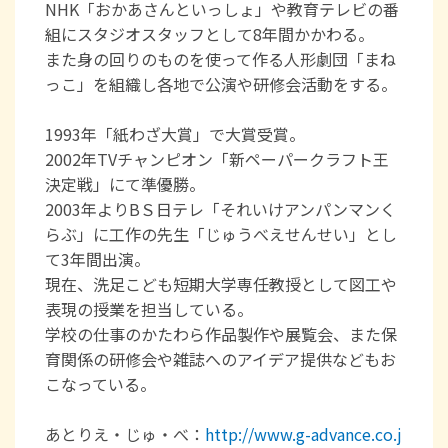
NHK「おかあさんといっしょ」や教育テレビの番
組にスタジオスタッフとして8年間かかわる。
また身の回りのものを使って作る人形劇団「まね
っこ」を組織し各地で公演や研修会活動をする。
1993年「紙わざ大賞」で大賞受賞。
2002年TVチャンピオン「新ペーパークラフト王
決定戦」にて準優勝。
2003年よりBＳ日テレ「それいけアンパンマンく
らぶ」に工作の先生「じゅうべえせんせい」とし
て3年間出演。
現在、洗足こども短期大学専任教授として図工や
表現の授業を担当している。
学校の仕事のかたわら作品製作や展覧会、また保
育関係の研修会や雑誌へのアイデア提供などもお
こなっている。
あとりえ・じゅ・べ：
http://www.g-advance.co.j