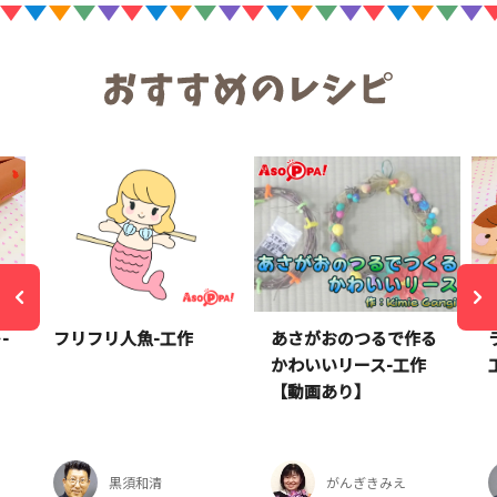
-
フリフリ人魚-工作
あさがおのつるで作る
かわいいリース-工作
【動画あり】
黒須和清
がんぎきみえ