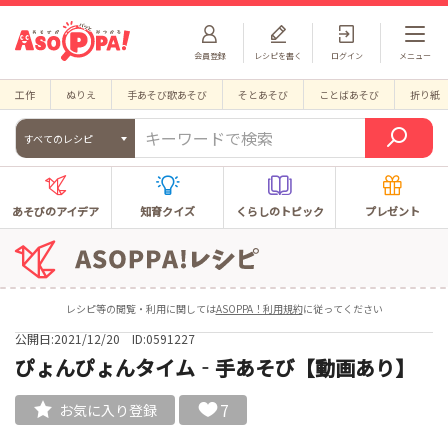
会員登録
レシピを書く
ログイン
メニュー
工作
ぬりえ
手あそび歌あそび
そとあそび
ことばあそび
折り紙
すべてのレシピ
あそびのアイデア
知育クイズ
くらしのトピック
プレゼント
レシピ等の閲覧・利用に関しては
ASOPPA！利用規約
に従ってください
公開日:2021/12/20
ID:0591227
ぴょんぴょんタイム‐手あそび【動画あり】
7
お気に入り登録