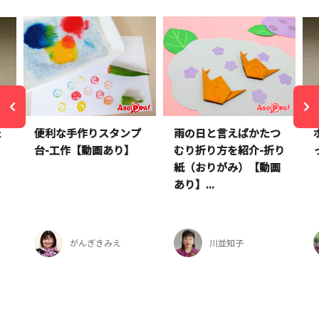
た
便利な手作りスタンプ
雨の日と言えばかたつ
台-工作【動画あり】
むり折り方を紹介-折り
紙（おりがみ）【動画
あり】...
がんぎきみえ
川並知子