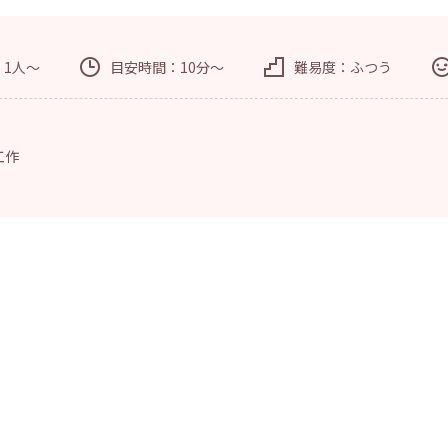
：1人～
目安時間：10分～
難易度：ふつう
工作