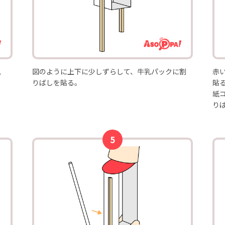
、
図のように上下に少しずらして、牛乳パックに割
赤
りばしを貼る。
貼
紙
り