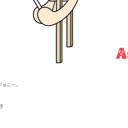
ジョニー。
き