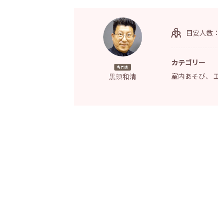
目安人数
カテゴリー
専門家
室内あそび
、
黒須和清