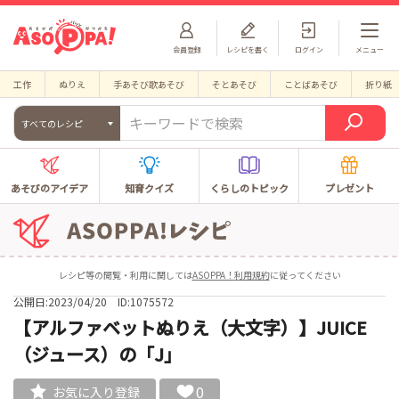
会員登録
レシピを書く
ログイン
メニュー
工作
ぬりえ
手あそび歌あそび
そとあそび
ことばあそび
折り紙
すべてのレシピ
あそびのアイデア
知育クイズ
くらしのトピック
プレゼント
レシピ等の閲覧・利用に関しては
ASOPPA！利用規約
に従ってください
公開日:2023/04/20
ID:1075572
【アルファベットぬりえ（大文字）】JUICE
（ジュース）の「J」
0
お気に入り登録