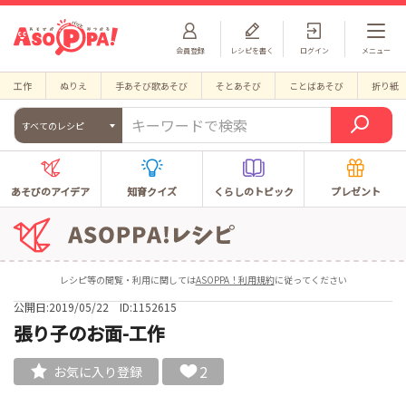
会員登録
レシピを書く
ログイン
メニュー
工作
ぬりえ
手あそび歌あそび
そとあそび
ことばあそび
折り紙
すべてのレシピ
あそびのアイデア
知育クイズ
くらしのトピック
プレゼント
レシピ等の閲覧・利用に関しては
ASOPPA！利用規約
に従ってください
公開日:2019/05/22
ID:1152615
張り子のお面-工作
2
お気に入り登録