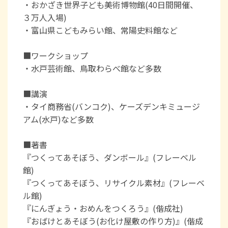
・おかざき世界子ども美術博物館(40日間開催、
３万人入場)
・富山県こどもみらい館、常陽史料館など
■ワークショップ
・水戸芸術館、鳥取わらべ館など多数
■講演
・タイ商務省(バンコク)、ケーズデンキミュージ
アム(水戸)など多数
■著書
『つくってあそぼう、ダンボール』(フレーベル
館)
『つくってあそぼう、リサイクル素材』(フレーベ
ル館)
『にんぎょう・おめんをつくろう』(偕成社)
『おばけとあそぼう(お化け屋敷の作り方)』(偕成