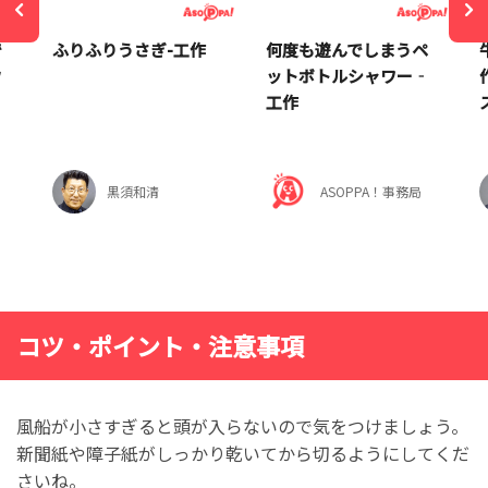
で
ふりふりうさぎ-工作
何度も遊んでしまうペ
ウ
ットボトルシャワー‐
工作
黒須和清
ASOPPA！事務局
コツ・ポイント・注意事項
風船が小さすぎると頭が入らないので気をつけましょう。
新聞紙や障子紙がしっかり乾いてから切るようにしてくだ
さいね。