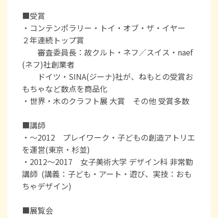
■受賞
・コンテンポラリー・トイ・オブ・ザ・イヤー
２年連続トップ賞
審査委員長：故クルト・ネフ／スイス・naef
(ネフ)社創業者
ドイツ・SINA(ジーナ)社が、ねもとの受賞お
もちゃなど数点を商品化
・世界・木のクラフト展 大賞 その他 受賞多数
■講師
・～2012 プレイワーク・子どもの創造アトリエ
を運営(東京・杉並)
・2012～2017 女子美術大学 デザイン科 非常勤
講師 (講義：子ども・アート・遊び、実技：おも
ちゃデザイン)
■展覧会