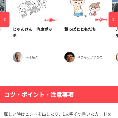
山
じゃんけん 汽車ポッ
葉っぱとともだち
ポ
有木昭久
やまもとかつひこ
コツ・ポイント・注意事項
難しい時はヒントを出したり、1文字ずつ書いたカードを