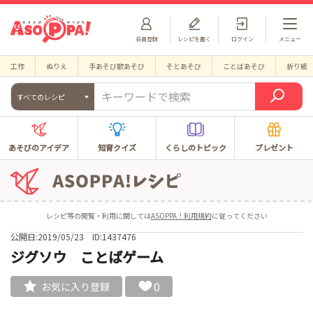
会員登録
レシピを書く
ログイン
メニュー
工作
ぬりえ
手あそび歌あそび
そとあそび
ことばあそび
折り紙
すべてのレシピ
あそびのアイデア
知育クイズ
くらしのトピック
プレゼント
レシピ等の閲覧・利用に関しては
ASOPPA！利用規約
に従ってください
公開日:2019/05/23
ID:1437476
ジグソウ ことばゲーム
0
お気に入り登録