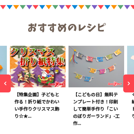
る
【特集企画】子どもと
【こどもの日】無料テ
ッ
作る！折り紙でかわい
ンプレート付き！印刷
い手作りクリスマス飾
して簡単手作り「こい
り☆★...
のぼりガーランド」-工
作...