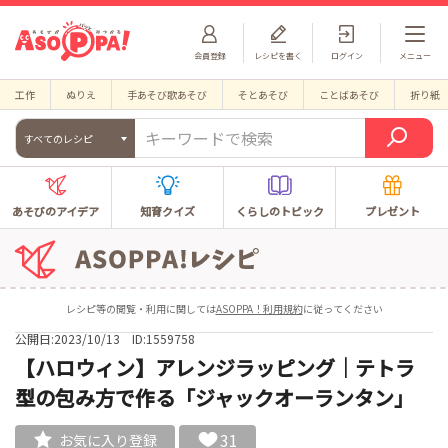
会員登録
レシピを書く
ログイン
メニュー
工作
ぬりえ
手あそび歌あそび
そとあそび
ことばあそび
折り紙
すべてのレシピ
あそびのアイデア
知育クイズ
くらしのトピック
プレゼント
レシピ等の閲覧・利用に関しては
ASOPPA！利用規約
に従ってください
公開日:2023/10/13
ID:1559758
【ハロウィン】アレンジラッピング｜テトラ
型の包み方で作る「ジャックオーランタン」
31
お気に入り登録