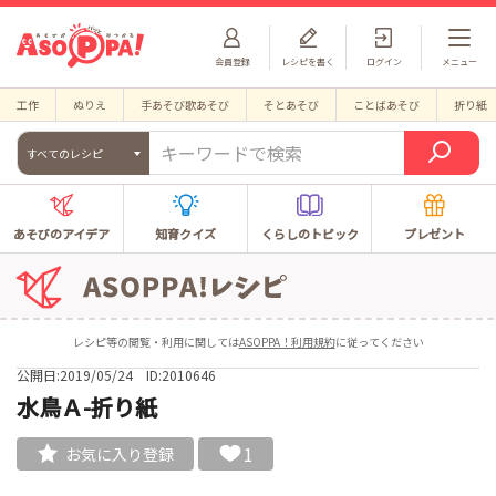
会員登録
レシピを書く
ログイン
メニュー
工作
ぬりえ
手あそび歌あそび
そとあそび
ことばあそび
折り紙
すべてのレシピ
あそびのアイデア
知育クイズ
くらしのトピック
プレゼント
レシピ等の閲覧・利用に関しては
ASOPPA！利用規約
に従ってください
公開日:2019/05/24
ID:2010646
水鳥Ａ-折り紙
1
お気に入り登録