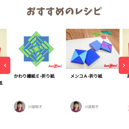
かわり織紙Ｅ-折り紙
メンコＡ-折り紙
紙
川並知子
川並知子