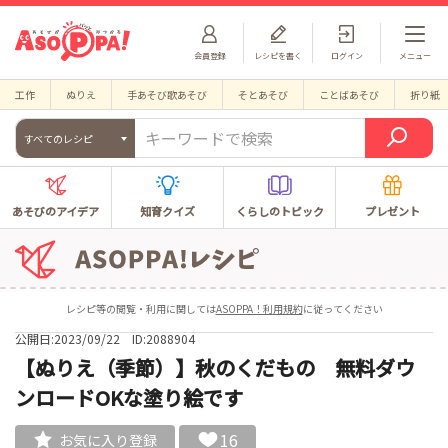
会員登録
レシピを書く
ログイン
メニュー
工作
ぬりえ
手あそび歌あそび
そとあそび
ことばあそび
折り紙
すべてのレシピ
あそびのアイデア
知育クイズ
くらしのトピック
プレゼント
レシピ等の閲覧・利用に関しては
ASOPPA！利用規約
に従ってください
公開日:2023/09/22
ID:2088904
【ぬりえ（季節）】秋のくだもの 無料ダウ
ンロードOKな塗り絵です
16
お気に入り登録