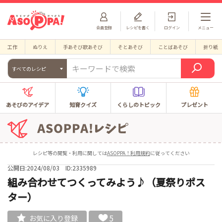
会員登録
レシピを書く
ログイン
メニュー
工作
ぬりえ
手あそび歌あそび
そとあそび
ことばあそび
折り紙
すべてのレシピ
あそびのアイデア
知育クイズ
くらしのトピック
プレゼント
レシピ等の閲覧・利用に関しては
ASOPPA！利用規約
に従ってください
公開日:2024/08/03
ID:2335989
組み合わせてつくってみよう♪（夏祭りポス
ター）
5
お気に入り登録