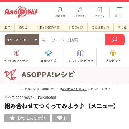
会員登録
レシピを書く
ログイン
メニュー
工作
ぬりえ
手あそび歌あそび
そとあそび
ことばあそび
折り紙
すべてのレシピ
あそびのアイデア
知育クイズ
くらしのトピック
プレゼント
レシピ等の閲覧・利用に関しては
ASOPPA！利用規約
に従ってください
公開日:2023/08/24
ID:2350686
組み合わせてつくってみよう♪（メニュー）
1
お気に入り登録