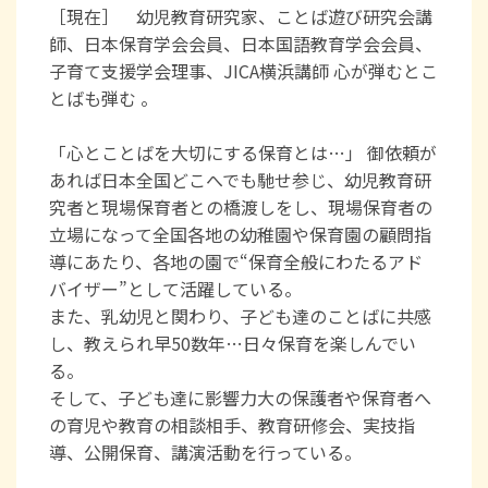
［現在］ 幼児教育研究家、ことば遊び研究会講
師、日本保育学会会員、日本国語教育学会会員、
子育て支援学会理事、JICA横浜講師 心が弾むとこ
とばも弾む 。
「心とことばを大切にする保育とは…」 御依頼が
あれば日本全国どこへでも馳せ参じ、幼児教育研
究者と現場保育者との橋渡しをし、現場保育者の
立場になって全国各地の幼稚園や保育園の顧問指
導にあたり、各地の園で“保育全般にわたるアド
バイザー”として活躍している。
また、乳幼児と関わり、子ども達のことばに共感
し、教えられ早50数年…日々保育を楽しんでい
る。
そして、子ども達に影響力大の保護者や保育者へ
の育児や教育の相談相手、教育研修会、実技指
導、公開保育、講演活動を行っている。