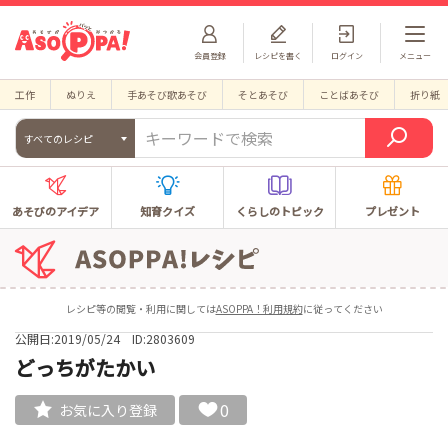
会員登録
レシピを書く
ログイン
メニュー
工作
ぬりえ
手あそび歌あそび
そとあそび
ことばあそび
折り紙
すべてのレシピ
あそびのアイデア
知育クイズ
くらしのトピック
プレゼント
レシピ等の閲覧・利用に関しては
ASOPPA！利用規約
に従ってください
公開日:2019/05/24
ID:2803609
どっちがたかい
0
お気に入り登録