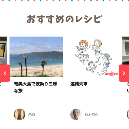
整
奄美大島で波乗り三昧
連結列車
な旅
AVIS
有木昭久