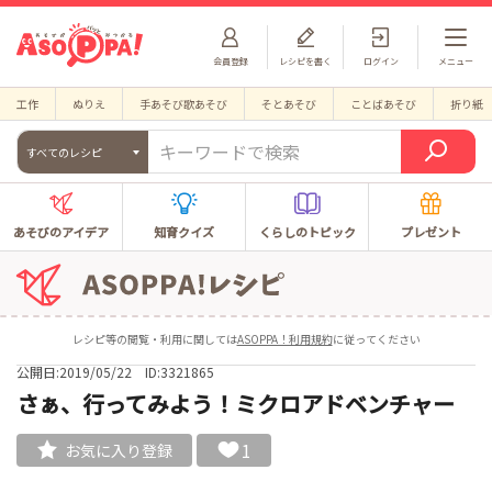
会員登録
レシピを書く
ログイン
メニュー
工作
ぬりえ
手あそび歌あそび
そとあそび
ことばあそび
折り紙
すべてのレシピ
あそびのアイデア
知育クイズ
くらしのトピック
プレゼント
レシピ等の閲覧・利用に関しては
ASOPPA！利用規約
に従ってください
公開日:2019/05/22
ID:3321865
さぁ、行ってみよう！ミクロアドベンチャー
1
お気に入り登録