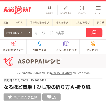
会員登録
レシピを書く
ログイン
メニュー
工作
ぬりえ
手あそび歌あそび
そとあそび
ことばあそび
折り紙
すべてのレシピ
あそびのアイデア
知育クイズ
くらしのトピック
プレゼント
レシピ等の閲覧・利用に関しては
ASOPPA！利用規約
に従ってください
公開日:2019/05/27
ID:3636437
なるほど簡単！ひし形の折り方Ａ-折り紙
19
お気に入り登録