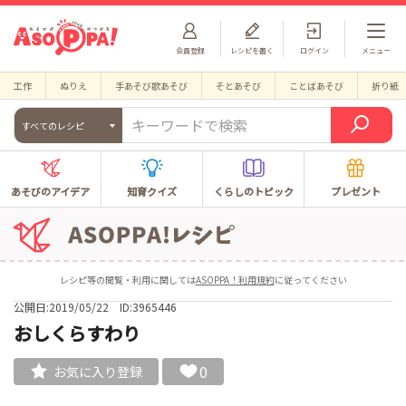
会員登録
レシピを書く
ログイン
メニュー
工作
ぬりえ
手あそび歌あそび
そとあそび
ことばあそび
折り紙
すべてのレシピ
あそびのアイデア
知育クイズ
くらしのトピック
プレゼント
レシピ等の閲覧・利用に関しては
ASOPPA！利用規約
に従ってください
公開日:2019/05/22
ID:3965446
おしくらすわり
0
お気に入り登録