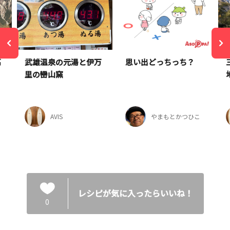
高
武雄温泉の元湯と伊万
思い出どっちっち？
里の巒山窯
AVIS
やまもとかつひこ
レシピが気に入ったらいいね！
0