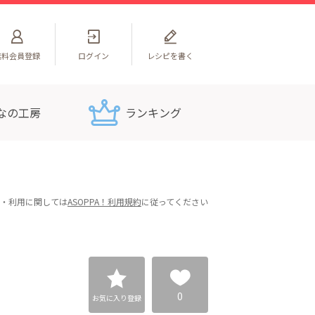
無料
会員登録
ログイン
レシピを書く
なの工房
ランキング
・利用に関しては
ASOPPA！利用規約
に従ってください
0
お気に入り登録