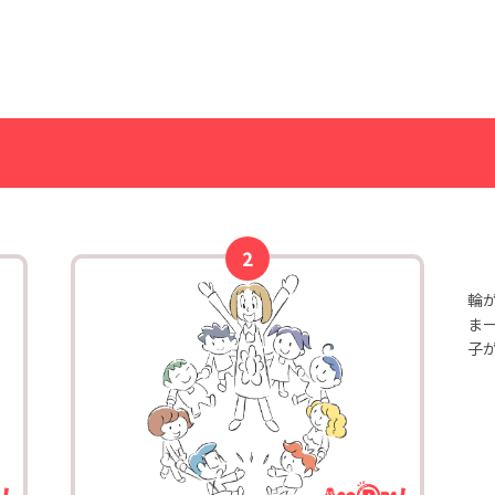
輪
ま
子