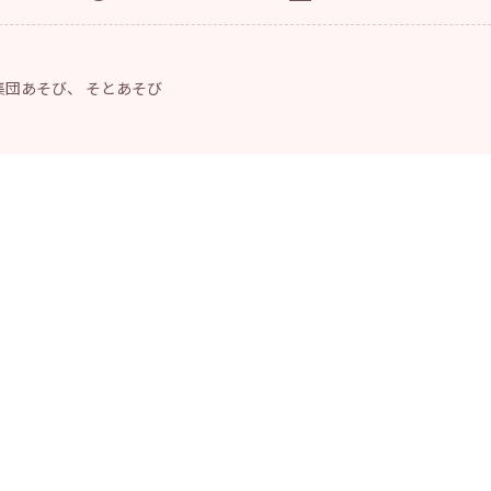
集団あそび
、
そとあそび