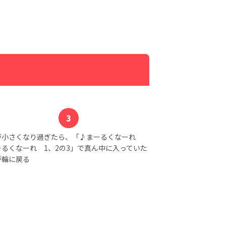
が小さくなり過ぎたら、「♪まーるくなーれ
ーるくなーれ 1、2の3」で真ん中に入っていた
が輪に戻る