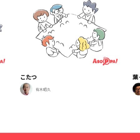
こたつ
葉
有木昭久