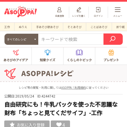
会員登録
レシピを書く
ログイン
メニュー
工作
ぬりえ
手あそび歌あそび
そとあそび
ことばあそび
折り紙
すべてのレシピ
あそびのアイデア
知育クイズ
くらしのトピック
プレゼント
レシピ等の閲覧・利用に関しては
ASOPPA！利用規約
に従ってください
公開日:2019/05/24
ID:4244742
自由研究にも！牛乳パックを使った不思議な
財布「ちょっと見てくだサイフ」-工作
4
お気に入り登録