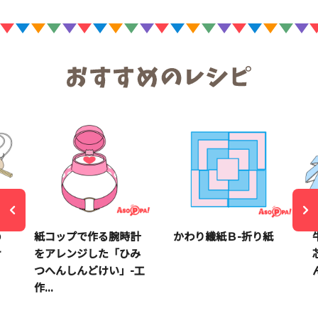
の
紙コップで作る腕時計
かわり織紙Ｂ-折り紙
け
をアレンジした「ひみ
つへんしんどけい」-工
作...