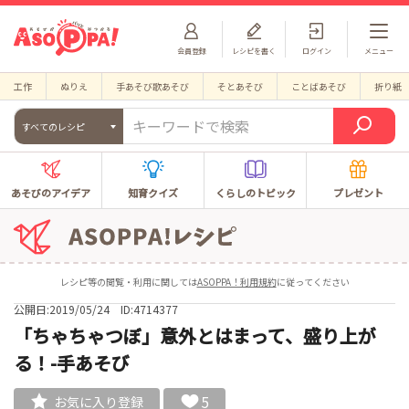
会員登録
レシピを書く
ログイン
メニュー
工作
ぬりえ
手あそび歌あそび
そとあそび
ことばあそび
折り紙
すべてのレシピ
あそびのアイデア
知育クイズ
くらしのトピック
プレゼント
レシピ等の閲覧・利用に関しては
ASOPPA！利用規約
に従ってください
公開日:2019/05/24
ID:4714377
「ちゃちゃつぼ」意外とはまって、盛り上が
る！-手あそび
5
お気に入り登録