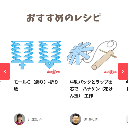
ン
モールＣ（飾り）-折り
牛乳パックとラップの
紙
芯で ハナケン（花け
ん玉）-工作
川並知子
黒須和清