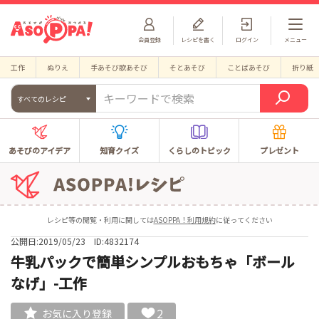
会員登録
レシピを書く
ログイン
メニュー
工作
ぬりえ
手あそび歌あそび
そとあそび
ことばあそび
折り紙
すべてのレシピ
あそびのアイデア
知育クイズ
くらしのトピック
プレゼント
レシピ等の閲覧・利用に関しては
ASOPPA！利用規約
に従ってください
公開日:2019/05/23
ID:4832174
牛乳パックで簡単シンプルおもちゃ「ボール
なげ」-工作
2
お気に入り登録