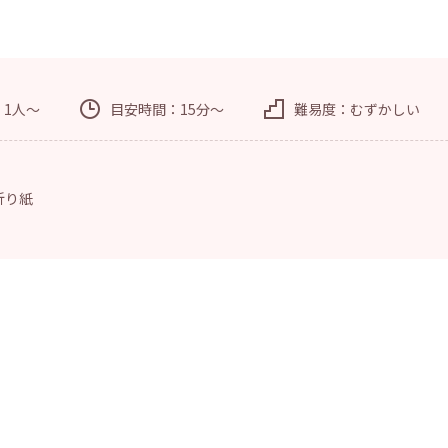
：1人～
目安時間：15分～
難易度：むずかしい
折り紙