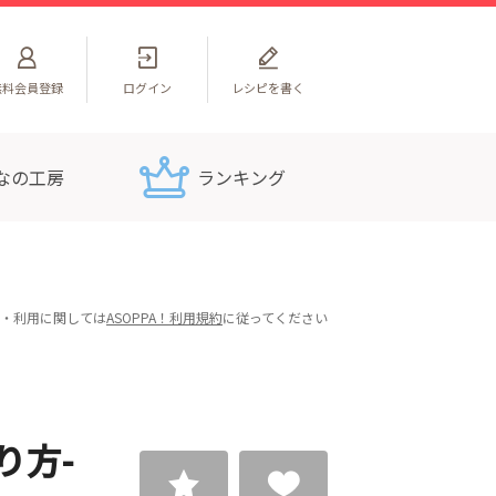
無料
会員登録
ログイン
レシピを書く
なの工房
ランキング
・利用に関しては
ASOPPA！利用規約
に従ってください
り方-