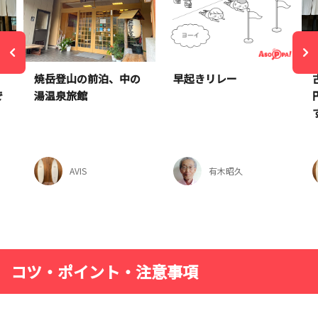
焼岳登山の前泊、中の
早起きリレー
で
湯温泉旅館
AVIS
有木昭久
コツ・ポイント・注意事項