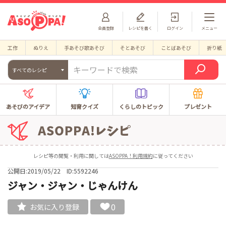
会員登録
レシピを書く
ログイン
メニュー
工作
ぬりえ
手あそび歌あそび
そとあそび
ことばあそび
折り紙
すべてのレシピ
あそびのアイデア
知育クイズ
くらしのトピック
プレゼント
レシピ等の閲覧・利用に関しては
ASOPPA！利用規約
に従ってください
公開日:2019/05/22
ID:5592246
ジャン・ジャン・じゃんけん
0
お気に入り登録