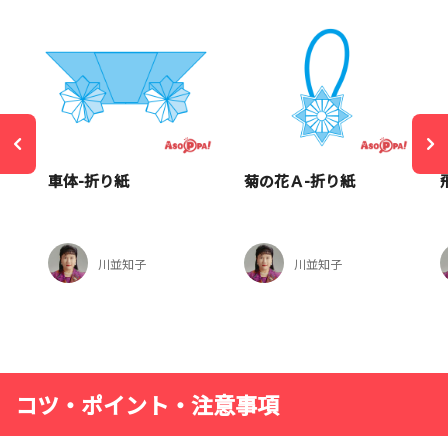
車体-折り紙
菊の花Ａ-折り紙
川並知子
川並知子
コツ・ポイント・注意事項