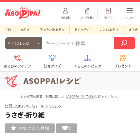
会員登録
レシピを書く
ログイン
メニュー
工作
ぬりえ
手あそび歌あそび
そとあそび
ことばあそび
折り紙
すべてのレシピ
あそびのアイデア
知育クイズ
くらしのトピック
プレゼント
レシピ等の閲覧・利用に関しては
ASOPPA！利用規約
に従ってください
公開日:2019/05/27
ID:5715295
うさぎ-折り紙
0
お気に入り登録