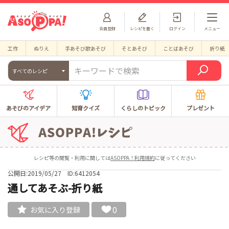
会員登録
レシピを書く
ログイン
メニュー
工作
ぬりえ
手あそび歌あそび
そとあそび
ことばあそび
折り紙
すべてのレシピ
あそびのアイデア
知育クイズ
くらしのトピック
プレゼント
レシピ等の閲覧・利用に関しては
ASOPPA！利用規約
に従ってください
公開日:2019/05/27
ID:6412054
通してあそぶ-折り紙
0
お気に入り登録