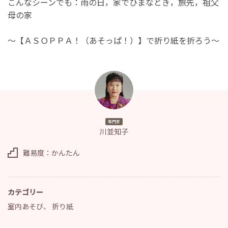
こんなシーンでも：雨の日，家でひまなとき，旅先，祖父
母の家
～【ＡＳＯＰＰＡ！（あそっぱ！）】で折り紙を折ろう～
専門家
川並知子
難易度：かんたん
カテゴリー
室内あそび
、
折り紙