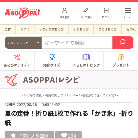
会員登録
レシピを書く
ログイン
メニュー
工作
ぬりえ
手あそび歌あそび
そとあそび
ことばあそび
折り紙
すべてのレシピ
あそびのアイデア
知育クイズ
くらしのトピック
プレゼント
レシピ等の閲覧・利用に関しては
ASOPPA！利用規約
に従ってください
公開日:2022/08/16
ID:6545452
夏の定番！折り紙1枚で作れる「かき氷」-折り
紙
104
お気に入り登録