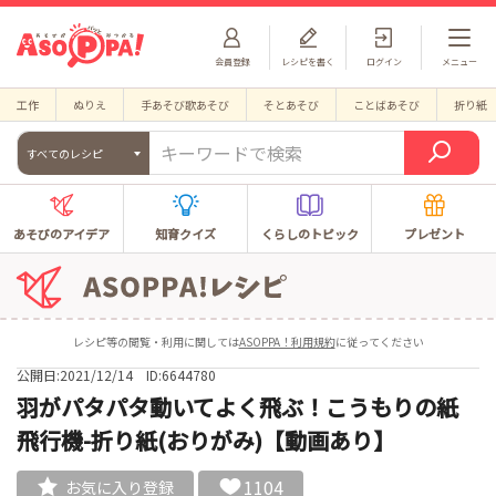
会員登録
レシピを書く
ログイン
メニュー
工作
ぬりえ
手あそび歌あそび
そとあそび
ことばあそび
折り紙
すべてのレシピ
あそびのアイデア
知育クイズ
くらしのトピック
プレゼント
レシピ等の閲覧・利用に関しては
ASOPPA！利用規約
に従ってください
公開日:2021/12/14
ID:6644780
羽がパタパタ動いてよく飛ぶ！こうもりの紙
飛行機-折り紙(おりがみ)【動画あり】
1104
お気に入り登録