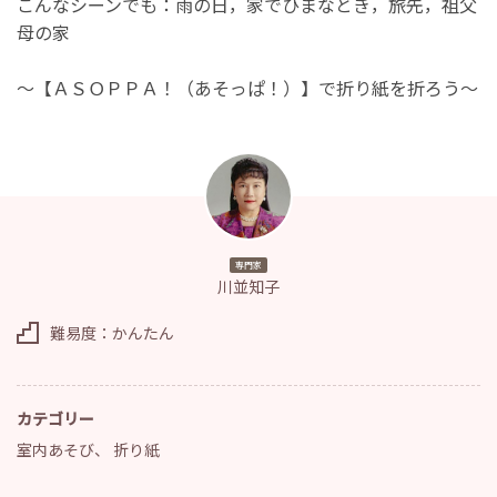
こんなシーンでも：雨の日，家でひまなとき，旅先，祖父
母の家
～【ＡＳＯＰＰＡ！（あそっぱ！）】で折り紙を折ろう～
専門家
川並知子
難易度：かんたん
カテゴリー
室内あそび
、
折り紙