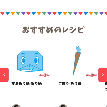
そ
変身折り紙-折り紙
ごぼう-折り紙