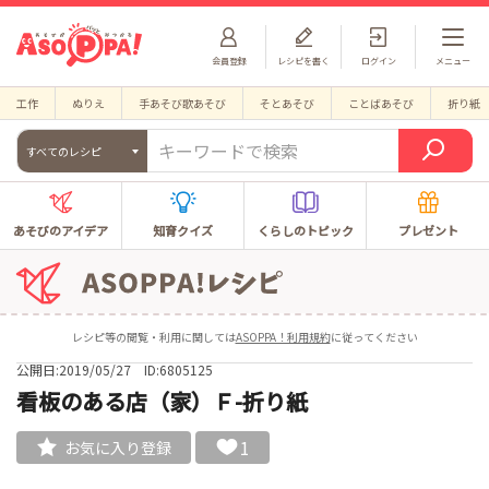
会員登録
レシピを書く
ログイン
メニュー
工作
ぬりえ
手あそび歌あそび
そとあそび
ことばあそび
折り紙
すべてのレシピ
あそびのアイデア
知育クイズ
くらしのトピック
プレゼント
レシピ等の閲覧・利用に関しては
ASOPPA！利用規約
に従ってください
公開日:2019/05/27
ID:6805125
看板のある店（家）Ｆ-折り紙
1
お気に入り登録