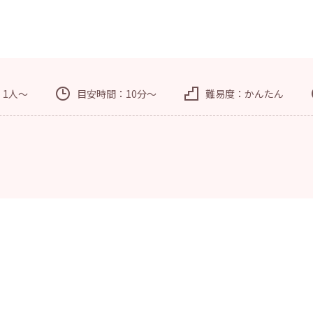
：1人～
目安時間：10分～
難易度：かんたん