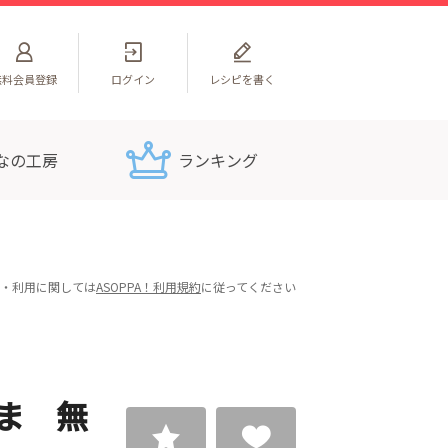
無料
会員登録
ログイン
レシピを書く
なの工房
ランキング
・利用に関しては
ASOPPA！利用規約
に従ってください
ま 無