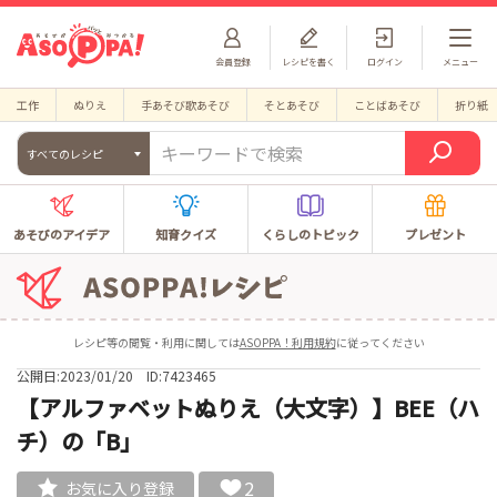
会員登録
レシピを書く
ログイン
メニュー
工作
ぬりえ
手あそび歌あそび
そとあそび
ことばあそび
折り紙
すべてのレシピ
あそびのアイデア
知育クイズ
くらしのトピック
プレゼント
レシピ等の閲覧・利用に関しては
ASOPPA！利用規約
に従ってください
公開日:2023/01/20
ID:7423465
【アルファベットぬりえ（大文字）】BEE（ハ
チ）の「B」
2
お気に入り登録