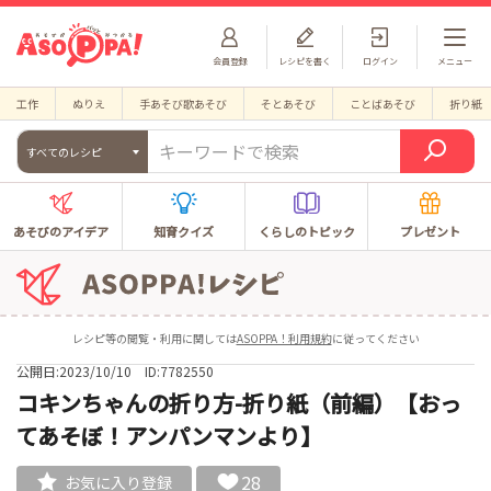
会員登録
レシピを書く
ログイン
メニュー
工作
ぬりえ
手あそび歌あそび
そとあそび
ことばあそび
折り紙
すべてのレシピ
あそびのアイデア
知育クイズ
くらしのトピック
プレゼント
レシピ等の閲覧・利用に関しては
ASOPPA！利用規約
に従ってください
公開日:2023/10/10
ID:7782550
コキンちゃんの折り方-折り紙（前編）【おっ
てあそぼ！アンパンマンより】
28
お気に入り登録