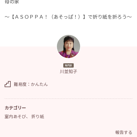
母の家
～【ＡＳＯＰＰＡ！（あそっぱ！）】で折り紙を折ろう～
専門家
川並知子
難易度：かんたん
カテゴリー
室内あそび
、
折り紙
報告する