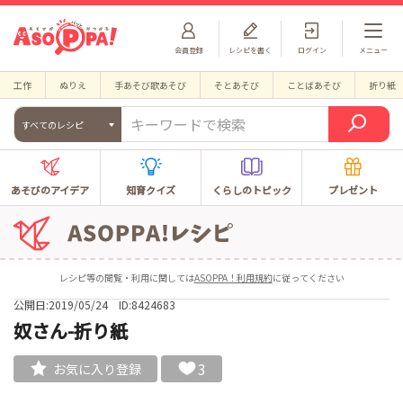
会員登録
レシピを書く
ログイン
メニュー
工作
ぬりえ
手あそび歌あそび
そとあそび
ことばあそび
折り紙
すべてのレシピ
あそびのアイデア
知育クイズ
くらしのトピック
プレゼント
レシピ等の閲覧・利用に関しては
ASOPPA！利用規約
に従ってください
公開日:2019/05/24
ID:8424683
奴さん-折り紙
3
お気に入り登録