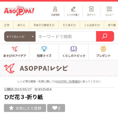
会員登録
レシピを書く
ログイン
メニュー
工作
ぬりえ
手あそび歌あそび
そとあそび
ことばあそび
折り紙
すべてのレシピ
あそびのアイデア
知育クイズ
くらしのトピック
プレゼント
レシピ等の閲覧・利用に関しては
ASOPPA！利用規約
に従ってください
公開日:2019/05/27
ID:8535454
ひだ花３-折り紙
0
お気に入り登録