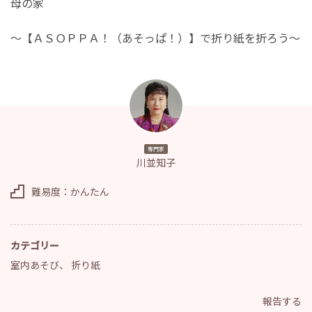
母の家
～【ＡＳＯＰＰＡ！（あそっぱ！）】で折り紙を折ろう～
専門家
川並知子
難易度：かんたん
カテゴリー
室内あそび
、
折り紙
報告する