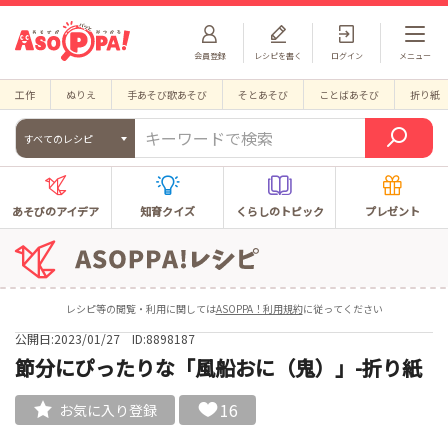
会員登録
レシピを書く
ログイン
メニュー
工作
ぬりえ
手あそび歌あそび
そとあそび
ことばあそび
折り紙
すべてのレシピ
あそびのアイデア
知育クイズ
くらしのトピック
プレゼント
レシピ等の閲覧・利用に関しては
ASOPPA！利用規約
に従ってください
公開日:2023/01/27
ID:8898187
節分にぴったりな「風船おに（鬼）」-折り紙
16
お気に入り登録