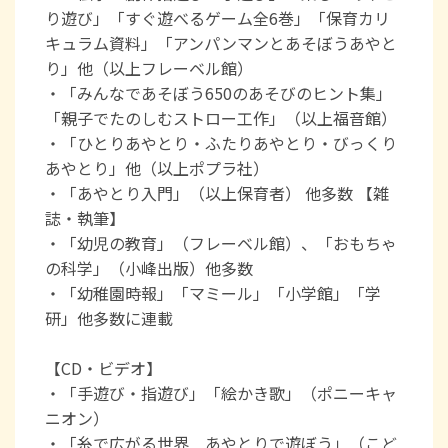
り遊び」「すぐ遊べるゲーム全6巻」「保育カリ
キュラム資料」「アンパンマンとあそぼうあやと
り」他（以上フレーベル館）
・「みんなであそぼう650のあそびのヒント集」
「親子でたのしむストロー工作」（以上福音館）
・「ひとりあやとり・ふたりあやとり・びっくり
あやとり」他（以上ポプラ社）
・「あやとり入門」（以上保育者） 他多数 【雑
誌・執筆】
・「幼児の教育」（フレーベル館）、「おもちゃ
の科学」（小峰出版）他多数
・「幼稚園時報」「マミール」「小学館」「学
研」他多数に連載
【CD・ビデオ】
・「手遊び・指遊び」「絵かき歌」（ポニーキャ
ニオン）
・「糸で広がる世界 あやとりで遊ぼう」（こど