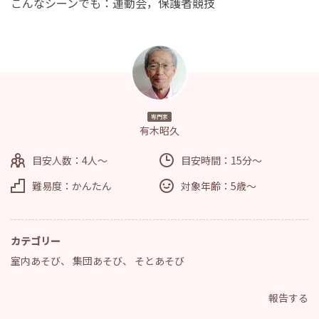
こんなシーンでも：運動会，保護者競技
専門家
有木昭久
目安人数：4人～
目安時間：15分～
難易度：かんたん
対象年齢：5歳～
カテゴリー
室内あそび
、
集団あそび
、
そとあそび
報告する