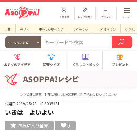
会員登録
レシピを書く
ログイン
メニュー
工作
ぬりえ
手あそび歌あそび
そとあそび
ことばあそび
折り紙
すべてのレシピ
あそびのアイデア
知育クイズ
くらしのトピック
プレゼント
レシピ等の閲覧・利用に関しては
ASOPPA！利用規約
に従ってください
公開日:2019/05/23
ID:8935931
いきは よいよい
0
お気に入り登録