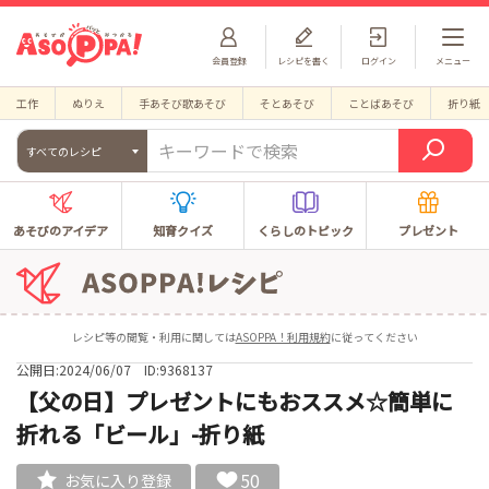
会員登録
レシピを書く
ログイン
メニュー
工作
ぬりえ
手あそび歌あそび
そとあそび
ことばあそび
折り紙
すべてのレシピ
あそびのアイデア
知育クイズ
くらしのトピック
プレゼント
レシピ等の閲覧・利用に関しては
ASOPPA！利用規約
に従ってください
公開日:2024/06/07
ID:9368137
【父の日】プレゼントにもおススメ☆簡単に
折れる「ビール」-折り紙
50
お気に入り登録