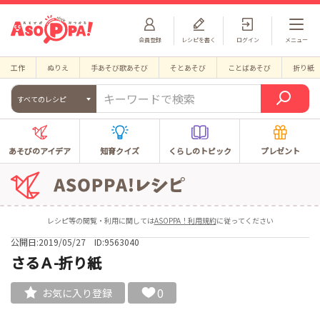
会員登録
レシピを書く
ログイン
メニュー
工作
ぬりえ
手あそび歌あそび
そとあそび
ことばあそび
折り紙
すべてのレシピ
あそびのアイデア
知育クイズ
くらしのトピック
プレゼント
レシピ等の閲覧・利用に関しては
ASOPPA！利用規約
に従ってください
公開日:2019/05/27
ID:9563040
さるＡ-折り紙
0
お気に入り登録