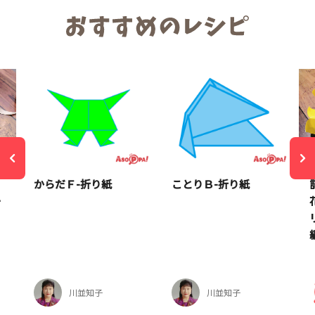
！
からだＦ-折り紙
ことりＢ-折り紙
ー
川並知子
川並知子