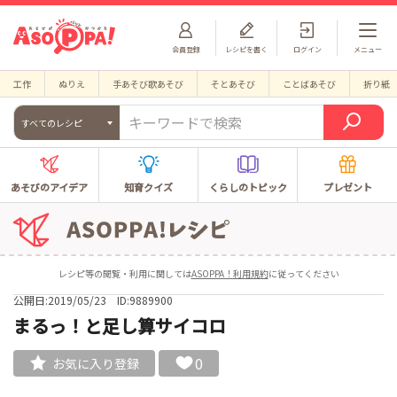
会員登録
レシピを書く
ログイン
メニュー
工作
ぬりえ
手あそび歌あそび
そとあそび
ことばあそび
折り紙
すべてのレシピ
あそびのアイデア
知育クイズ
くらしのトピック
プレゼント
レシピ等の閲覧・利用に関しては
ASOPPA！利用規約
に従ってください
公開日:2019/05/23
ID:9889900
まるっ！と足し算サイコロ
0
お気に入り登録