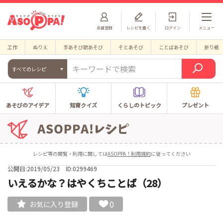
会員登録
レシピを書く
ログイン
メニュー
工作
ぬりえ
手あそび歌あそび
そとあそび
ことばあそび
折り紙
すべてのレシピ
あそびのアイデア
知育クイズ
くらしのトピック
プレゼント
レシピ等の閲覧・利用に関しては
ASOPPA！利用規約
に従ってください
公開日:2019/05/23
ID:0299469
いえるかな？はやくちことば（28）
0
お気に入り登録