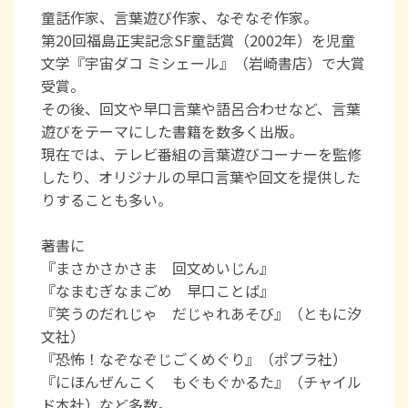
童話作家、言葉遊び作家、なぞなぞ作家。
第20回福島正実記念SF童話賞（2002年）を児童
文学『宇宙ダコ ミシェール』（岩崎書店）で大賞
受賞。
その後、回文や早口言葉や語呂合わせなど、言葉
遊びをテーマにした書籍を数多く出版。
現在では、テレビ番組の言葉遊びコーナーを監修
したり、オリジナルの早口言葉や回文を提供した
りすることも多い。
著書に
『まさかさかさま 回文めいじん』
『なまむぎなまごめ 早口ことば』
『笑うのだれじゃ だじゃれあそび』（ともに汐
文社）
『恐怖！なぞなぞじごくめぐり』（ポプラ社）
『にほんぜんこく もぐもぐかるた』（チャイル
ド本社）など多数。