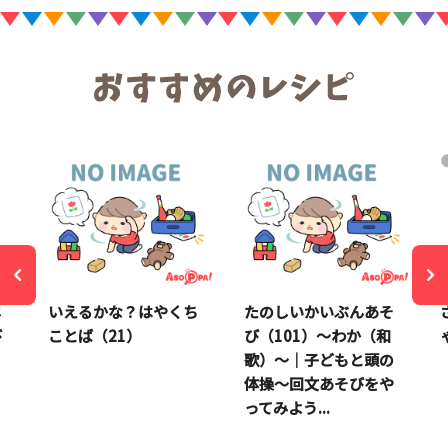
じ
いえるかな？はやくち
たのしいかいぶんあそ
び
ことば（21）
び（101）～わか（和
歌）～｜子どもと頭の
体操～回文あそびをや
ってみよう...