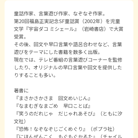
童話作家、言葉遊び作家、なぞなぞ作家。
第20回福島正実記念SF童話賞（2002年）を児童
文学『宇宙ダコ ミシェール』（岩崎書店）で大賞
受賞。
その後、回文や早口言葉や語呂合わせなど、言葉
遊びをテーマにした書籍を数多く出版。
現在では、テレビ番組の言葉遊びコーナーを監修
したり、オリジナルの早口言葉や回文を提供した
りすることも多い。
著書に
『まさかさかさま 回文めいじん』
『なまむぎなまごめ 早口ことば』
『笑うのだれじゃ だじゃれあそび』（ともに汐
文社）
『恐怖！なぞなぞじごくめぐり』（ポプラ社）
『にほんぜんこく もぐもぐかるた』（チャイル