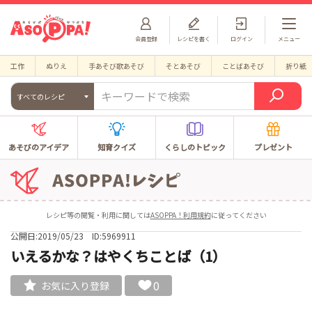
会員登録
レシピを書く
ログイン
メニュー
工作
ぬりえ
手あそび歌あそび
そとあそび
ことばあそび
折り紙
すべてのレシピ
あそびのアイデア
知育クイズ
くらしのトピック
プレゼント
レシピ等の閲覧・利用に関しては
ASOPPA！利用規約
に従ってください
公開日:2019/05/23
ID:5969911
いえるかな？はやくちことば（1）
0
お気に入り登録