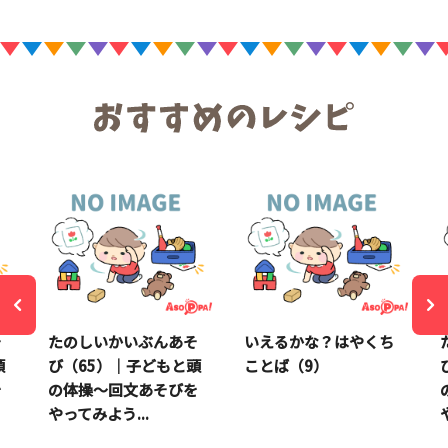
そ
たのしいかいぶんあそ
いえるかな？はやくち
頭
び（65）｜子どもと頭
ことば（9）
を
の体操～回文あそびを
やってみよう...