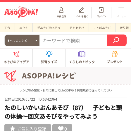
会員登録
レシピを書く
ログイン
メニュー
工作
ぬりえ
手あそび歌あそび
そとあそび
ことばあそび
折り紙
すべてのレシピ
あそびのアイデア
知育クイズ
くらしのトピック
プレゼント
レシピ等の閲覧・利用に関しては
ASOPPA！利用規約
に従ってください
公開日:2019/05/22
ID:6342364
たのしいかいぶんあそび（87）｜子どもと頭
の体操～回文あそびをやってみよう
0
お気に入り登録