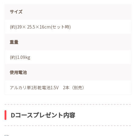
サイズ
(約)39× 25.5×16cm(セット時)
重量
(約)1.09kg
使用電池
アルカリ単1形乾電池1.5V 2本（別売）
Dコースプレゼント内容