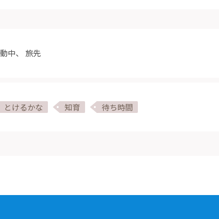
動中
、
旅先
とけるかな
知育
待ち時間