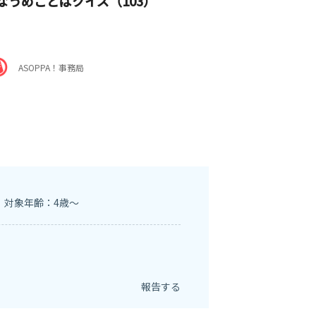
なうめことばクイズ（103）
ASOPPA！事務局
対象年齢：4歳～
報告する