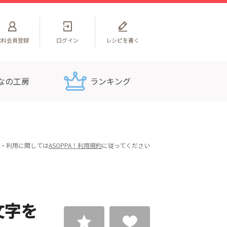
無料
会員登録
ログイン
レシピを書く
なの工房
ランキング
・利用に関しては
ASOPPA！利用規約
に従ってください
文字を