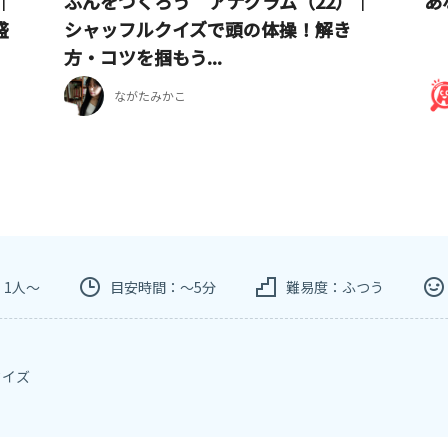
｜
ぶんをつくろう アナグラム（22）｜
あ
盛
シャッフルクイズで頭の体操！解き
方・コツを掴もう...
ながたみかこ
：1人～
目安時間：～5分
難易度：ふつう
クイズ