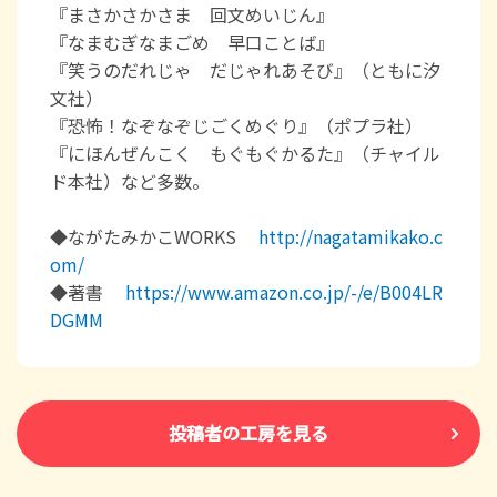
『まさかさかさま 回文めいじん』
『なまむぎなまごめ 早口ことば』
『笑うのだれじゃ だじゃれあそび』（ともに汐
文社）
『恐怖！なぞなぞじごくめぐり』（ポプラ社）
『にほんぜんこく もぐもぐかるた』（チャイル
ド本社）など多数。
◆ながたみかこWORKS
http://nagatamikako.c
om/
◆著書
https://www.amazon.co.jp/-/e/B004LR
DGMM
投稿者の工房を見る