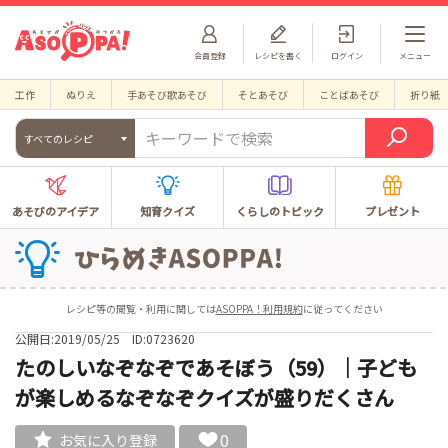
会員登録
レシピを書く
ログイン
メニュー
工作
ぬりえ
手あそび歌あそび
そとあそび
ことばあそび
折り紙
すべてのレシピ
あそびのアイデア
知育クイズ
くらしのトピック
プレゼント
レシピ等の閲覧・利用に関しては
ASOPPA！利用規約
に従ってください
公開日:2019/05/25
ID:0723620
たのしいなぞなぞであそぼう（59）｜子ども
が楽しめるなぞなぞクイズが盛りだくさん
0
お気に入り登録